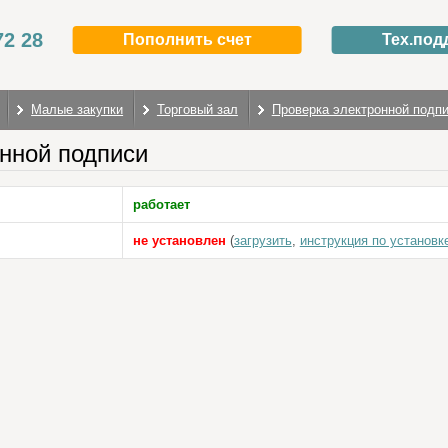
72 28
Пополнить счет
Тех.под
Малые закупки
Торговый зал
Проверка электронной подп
нной подписи
работает
не установлен
(
загрузить
,
инструкция по установк