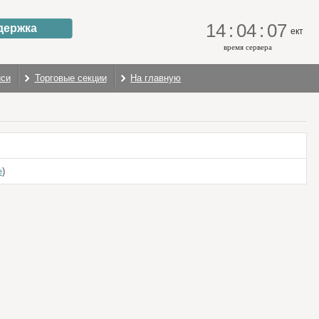
14
:
04
:
08
держка
ект
время сервера
иси
Торговые секции
На главную
е
)