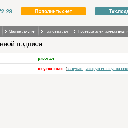
72 28
Пополнить счет
Тех.под
Малые закупки
Торговый зал
Проверка электронной подп
нной подписи
работает
не установлен
(
загрузить
,
инструкция по установк