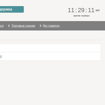
11
:
29
:
11
держка
ект
время сервера
иси
Торговые секции
На главную
е
)