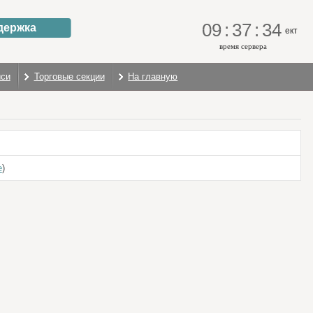
09
:
37
:
34
держка
ект
время сервера
иси
Торговые секции
На главную
е
)