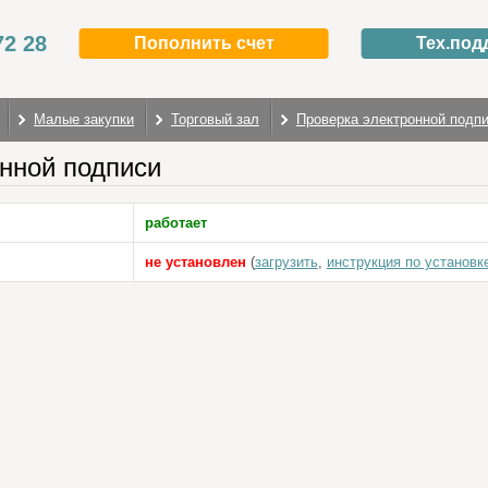
72 28
Пополнить счет
Тех.под
Малые закупки
Торговый зал
Проверка электронной подп
нной подписи
работает
не установлен
(
загрузить
,
инструкция по установк