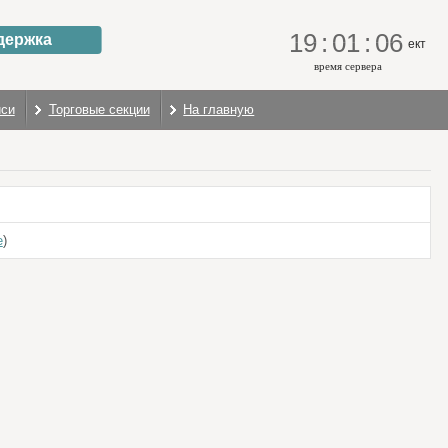
19
:
01
:
06
держка
ект
время сервера
иси
Торговые секции
На главную
е
)