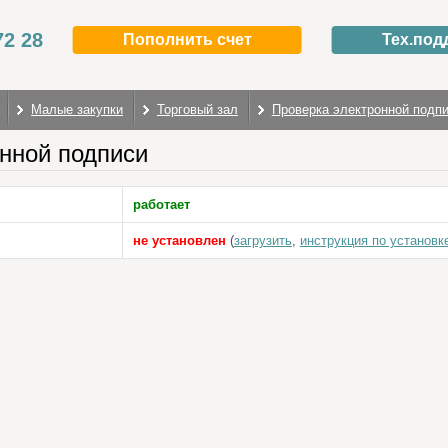
72 28
Пополнить счет
Тех.под
Малые закупки
Торговый зал
Проверка электронной подп
нной подписи
работает
не установлен
(
загрузить
,
инструкция по установк