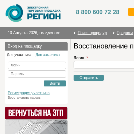
8 800 600 72 28
10 Августа 2026
,
Поиск процедур
Продажи
Понедельник
Восстановление 
На главную
Вход на площадку
Для участника
Для заказчика
Логин
Логин
Пароль
Отправить
Войти
Регистрация участника
Восстановить пароль