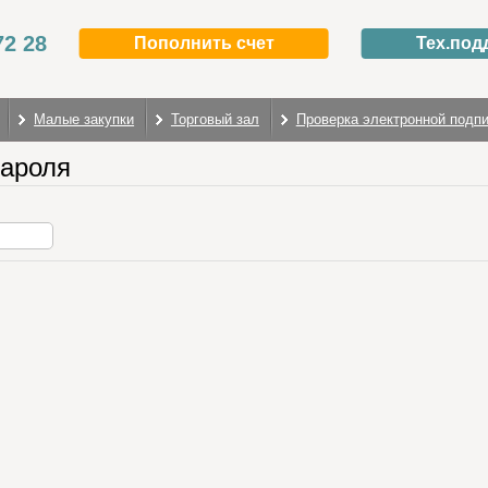
72 28
Пополнить счет
Тех.под
Малые закупки
Торговый зал
Проверка электронной подп
пароля