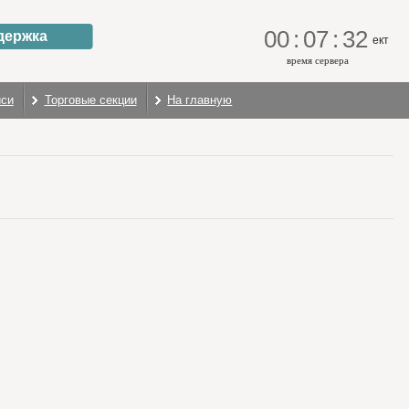
00
:
07
:
32
держка
ект
время сервера
иси
Торговые секции
На главную