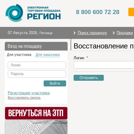
8 800 600 72 28
07 Августа 2026
,
Поиск процедур
Продажи
Пятница
Восстановление 
На главную
Вход на площадку
Для участника
Для заказчика
Логин
Логин
Пароль
Отправить
Войти
Регистрация участника
Восстановить пароль