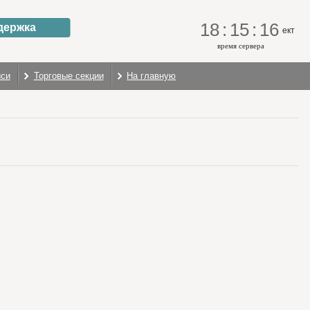
18
:
15
:
16
держка
ект
время сервера
иси
Торговые секции
На главную