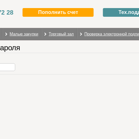
72 28
Пополнить счет
Тех.под
Малые закупки
Торговый зал
Проверка электронной подп
пароля