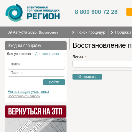
8 800 600 72 28
09 Августа 2026
,
Поиск процедур
Продажи
Воскресенье
Восстановление 
На главную
Вход на площадку
Для участника
Для заказчика
Логин
Логин
Пароль
Отправить
Войти
Регистрация участника
Восстановить пароль