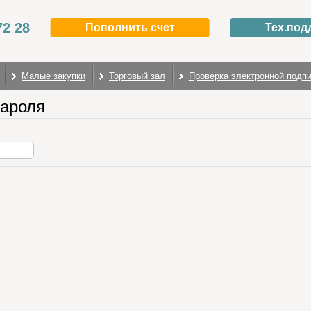
72 28
Пополнить счет
Тех.под
Малые закупки
Торговый зал
Проверка электронной подп
пароля