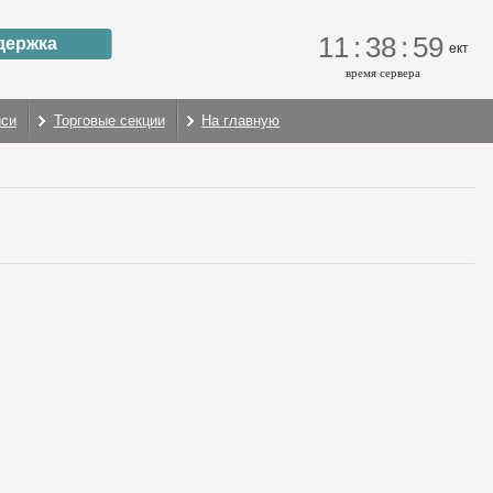
11
:
38
:
59
держка
ект
время сервера
иси
Торговые секции
На главную