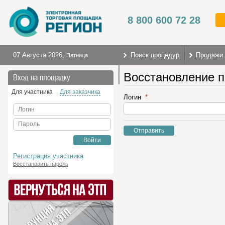
8 800 600 72 28
07 Августа 2026
,
Поиск процедур
Продажи
Пятница
Восстановление 
На главную
Вход на площадку
Для участника
Для заказчика
Логин
Логин
Пароль
Отправить
Войти
Регистрация участника
Восстановить пароль