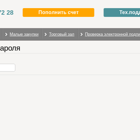
72 28
Пополнить счет
Тех.под
Малые закупки
Торговый зал
Проверка электронной подп
пароля