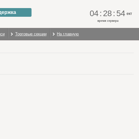
04
:
28
:
54
держка
ект
время сервера
иси
Торговые секции
На главную