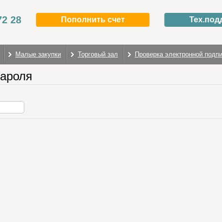
72 28
Пополнить счет
Тех.под
Малые закупки
Торговый зал
Проверка электронной подп
пароля