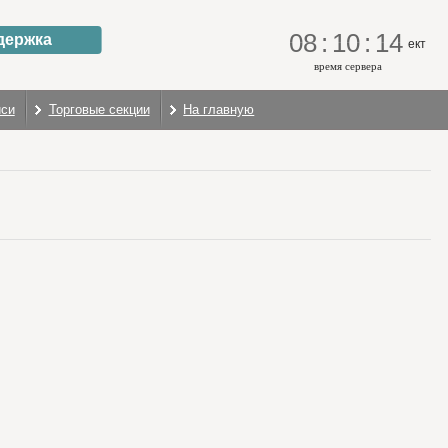
08
:
10
:
14
держка
ект
время сервера
иси
Торговые секции
На главную