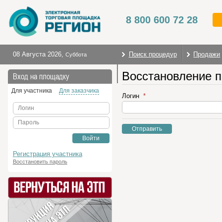
8 800 600 72 28
08 Августа 2026
,
Поиск процедур
Продажи
Суббота
Восстановление 
На главную
Вход на площадку
Для участника
Для заказчика
Логин
Логин
Пароль
Отправить
Войти
Регистрация участника
Восстановить пароль