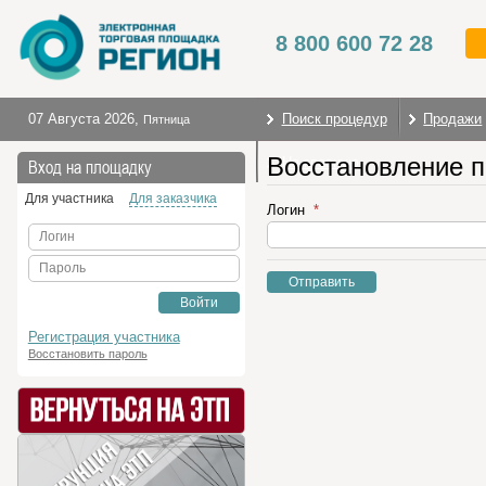
8 800 600 72 28
07 Августа 2026
,
Поиск процедур
Продажи
Пятница
Восстановление 
На главную
Вход на площадку
Для участника
Для заказчика
Логин
Логин
Пароль
Отправить
Войти
Регистрация участника
Восстановить пароль