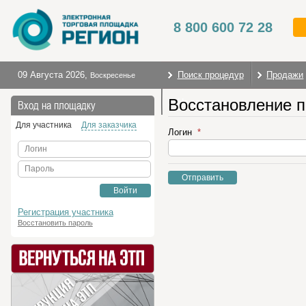
8 800 600 72 28
09 Августа 2026
,
Поиск процедур
Продажи
Воскресенье
Восстановление 
На главную
Вход на площадку
Для участника
Для заказчика
Логин
Логин
Пароль
Отправить
Войти
Регистрация участника
Восстановить пароль