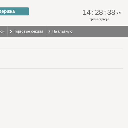
14
:
28
:
38
держка
ект
время сервера
иси
Торговые секции
На главную