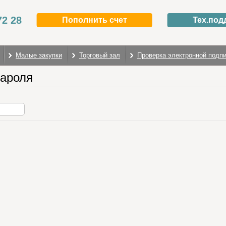
72 28
Пополнить счет
Тех.под
Малые закупки
Торговый зал
Проверка электронной подп
пароля