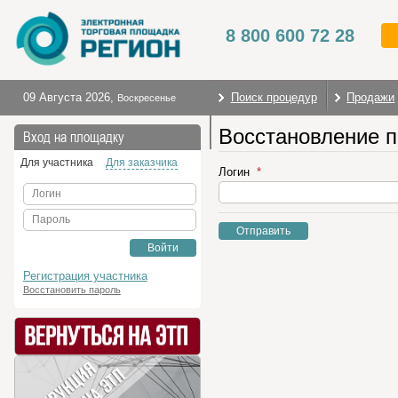
8 800 600 72 28
09 Августа 2026
,
Поиск процедур
Продажи
Воскресенье
Восстановление 
На главную
Вход на площадку
Для участника
Для заказчика
Логин
Логин
Пароль
Отправить
Войти
Регистрация участника
Восстановить пароль