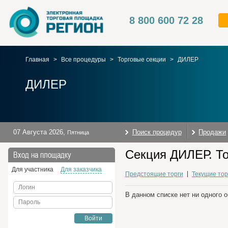
8 800 600 72 28
Главная
>
Все процедуры
>
Торговые секции
>
ДИЛЕР
ДИЛЕР
07 Августа 2026
,
Поиск процедур
Продажи
Пятница
Секция ДИЛЕР. То
Вход на площадку
Для участника
Для заказчика
Предстоящие торги
Текущие тор
Логин
В данном списке нет ни одного 
Пароль
Войти