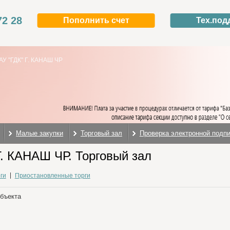
72 28
Пополнить счет
Тех.под
АУ "ГДК" Г. КАНАШ ЧР
Малые закупки
Торговый зал
Проверка электронной подп
Г. КАНАШ ЧР. Торговый зал
ги
Приостановленные торги
объекта