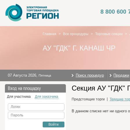
8 800 600 
Главная
>
Все процедуры
>
Торговые секции
>
АУ "ГДК" Г. КАНАШ ЧР
07 Августа 2026
,
Поиск процедур
Продажи
Пятница
Секция АУ "ГДК" 
Вход на площадку
Для участника
Для заказчика
Предстоящие торги
Текущие тор
Логин
В данном списке нет ни одного 
Пароль
Войти