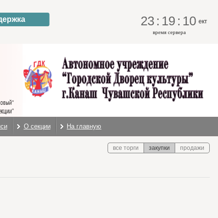
23
:
19
:
10
держка
ект
время сервера
иси
О секции
На главную
все торги
закупки
продажи