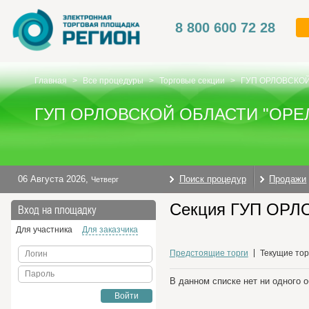
8 800 600 72 28
Главная
>
Все процедуры
>
Торговые секции
>
ГУП ОРЛОВСКО
ГУП ОРЛОВСКОЙ ОБЛАСТИ "ОР
06 Августа 2026
,
Поиск процедур
Продажи
Четверг
Секция ГУП ОРЛ
Вход на площадку
Для участника
Для заказчика
Предстоящие торги
Текущие тор
Логин
Пароль
В данном списке нет ни одного 
Войти