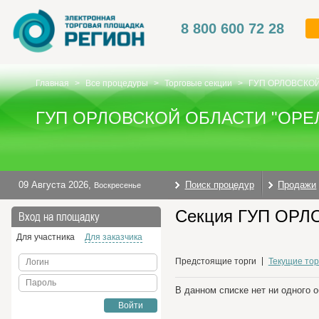
8 800 600 72 28
Главная
>
Все процедуры
>
Торговые секции
>
ГУП ОРЛОВСКО
ГУП ОРЛОВСКОЙ ОБЛАСТИ "ОР
09 Августа 2026
,
Поиск процедур
Продажи
Воскресенье
Секция ГУП ОРЛ
Вход на площадку
Для участника
Для заказчика
Предстоящие торги
Текущие тор
Логин
Пароль
В данном списке нет ни одного 
Войти