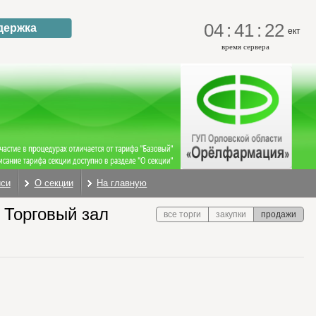
04
:
41
:
23
держка
ект
время сервера
иси
О секции
На главную
орговый зал
все торги
закупки
продажи