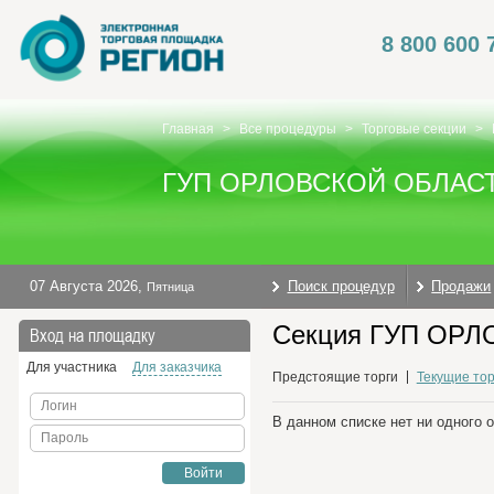
8 800 600 
Главная
>
Все процедуры
>
Торговые секции
>
ГУП ОРЛОВСКОЙ ОБЛАС
07 Августа 2026
,
Поиск процедур
Продажи
Пятница
Секция ГУП ОРЛ
Вход на площадку
Для участника
Для заказчика
Предстоящие торги
Текущие тор
Логин
В данном списке нет ни одного 
Пароль
Войти