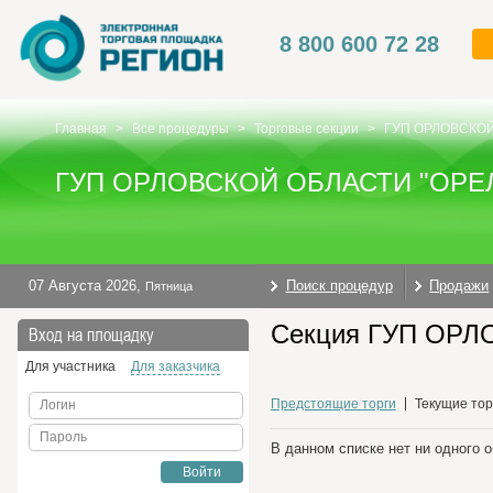
8 800 600 72 28
Главная
>
Все процедуры
>
Торговые секции
>
ГУП ОРЛОВСКО
ГУП ОРЛОВСКОЙ ОБЛАСТИ "ОР
07 Августа 2026
,
Поиск процедур
Продажи
Пятница
Секция ГУП ОРЛ
Вход на площадку
Для участника
Для заказчика
Предстоящие торги
Текущие тор
Логин
Пароль
В данном списке нет ни одного 
Войти