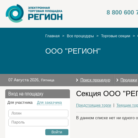
8 800 600 
Главная
>
Все процедуры
>
Торговые секции
>
ООО "РЕГИОН"
07 Августа 2026
,
Поиск процедур
Продажи
Пятница
Секция ООО "РЕГ
Вход на площадку
Для участника
Для заказчика
Предстоящие торги
Текущие тор
Логин
В данном списке нет ни одного 
Пароль
Войти