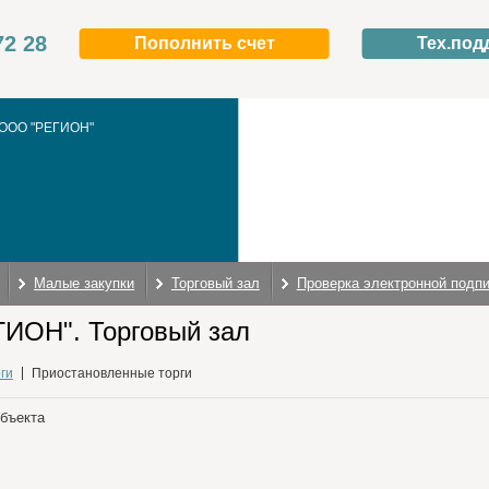
72 28
Пополнить счет
Тех.под
ООО "РЕГИОН"
Малые закупки
Торговый зал
Проверка электронной подп
ИОН". Торговый зал
ги
Приостановленные торги
объекта