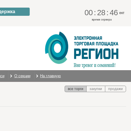
00
:
28
:
46
держка
ект
время сервера
иси
О секции
На главную
все торги
закупки
продажи