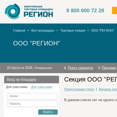
8 800 600 72 28
Главная
>
Все процедуры
>
Торговые секции
>
ООО "РЕГИОН"
ООО "РЕГИОН"
10 Августа 2026
,
Поиск процедур
Продажи
Понедельник
Секция ООО "РЕГ
Вход на площадку
Для участника
Для заказчика
Предстоящие торги
Текущие тор
Логин
В данном списке нет ни одного 
Пароль
Войти