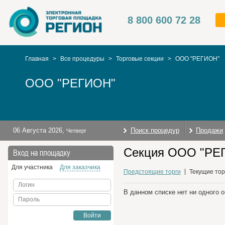
8 800 600 72 28
Главная
>
Все процедуры
>
Торговые секции
>
ООО "РЕГИОН"
ООО "РЕГИОН"
06 Августа 2026
,
Поиск процедур
Продажи
Четверг
Секция ООО "РЕГ
Вход на площадку
Для участника
Для заказчика
Предстоящие торги
Текущие тор
Логин
В данном списке нет ни одного 
Пароль
Войти