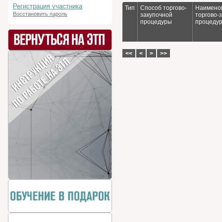
Регистрация участника
Тип
Способ торгово-
Наимено
Восстановить пароль
закупочной
торгово-
процедуры
процеду
<<
<
>
>>