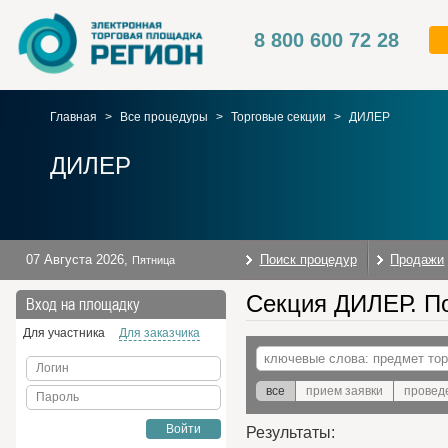
8 800 600 72 28
Главная
>
Все процедуры
>
Торговые секции
>
ДИЛЕР
ДИЛЕР
07 Августа 2026
,
Поиск процедур
Продажи
Пятница
Секция ДИЛЕР. По
Вход на площадку
Для участника
Для заказчика
Логин
все
прием заявки
провед
Пароль
Войти
Результаты: