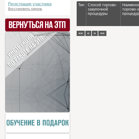
Регистрация участника
Тип
Способ торгово-
Наимено
Восстановить пароль
закупочной
торгово-
процедуры
процеду
<<
<
>
>>