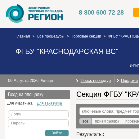
8 800 600 72 28
Главная
>
Все процедуры
>
Торговые секции
>
ФГБУ "КРАСНОД
ФГБУ "КРАСНОДАРСКАЯ ВС"
06 Августа 2026
,
Поиск процедур
Продажи
Четверг
Секция ФГБУ "КР
Вход на площадку
Для участника
Для заказчика
Логин
все
прием заявки
провед
Пароль
Войти
Результаты: