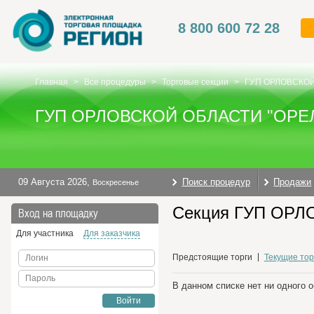
8 800 600 72 28
Главная
>
Все процедуры
>
Торговые секции
>
ГУП ОРЛОВСКО
ГУП ОРЛОВСКОЙ ОБЛАСТИ "ОР
09 Августа 2026
,
Поиск процедур
Продажи
Воскресенье
Секция ГУП ОРЛ
Вход на площадку
Для участника
Для заказчика
Предстоящие торги
Текущие тор
Логин
Пароль
В данном списке нет ни одного 
Войти