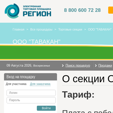
8 800 600 72 28
Главная
>
Все процедуры
>
Торговые секции
>
ООО "ТАВАКАН"
ООО "ТАВАКАН"
09 Августа 2026
,
Поиск процедур
Продажи
Воскресенье
О секции 
Вход на площадку
Для участника
Для заказчика
Тариф:
Логин
Пароль
Войти