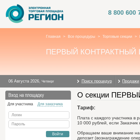
8 800 600 
Главная
>
Все процедуры
>
Торговые секции
>
ПЕРВЫЙ КОНТРАКТНЫЙ 
06 Августа 2026
,
Поиск процедур
Продажи
Четверг
О секции ПЕРВ
Вход на площадку
Для участника
Для заказчика
Тариф:
Логин
Плата с каждого участника в 
10 000 рублей, если Заказчик
Пароль
Обращаем ваше внимание на т
Войти
депозит (вознаграждение опе