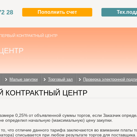
72 28
Пополнить счет
Тех.под
ПЕРВЫЙ КОНТРАКТНЫЙ ЦЕНТР
ЦЕНТР
Малые закупки
Торговый зал
Проверка электронной подп
ЫЙ КОНТРАКТНЫЙ ЦЕНТР
размере 0,25% от объявленной суммы торгов, если Заказчик опред
 не определил начальную (максимальную) цену закупки.
о, что отличие данного тарифа заключаются во взимании платы то
ратора) списывается при любом результате торгов для поставщика.