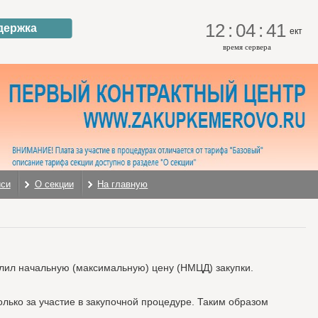
12
:
04
:
41
держка
ект
время сервера
иси
О секции
На главную
елил начальную (максимальную) цену (НМЦД) закупки.
лько за участие в закупочной процедуре. Таким образом