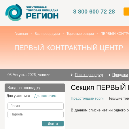
8 800 600 72 28
Главная
>
Все процедуры
>
Торговые секции
>
ПЕРВЫЙ КОНТР
ПЕРВЫЙ КОНТРАКТНЫЙ ЦЕНТР
06 Августа 2026
,
Поиск процедур
Продажи
Четверг
Секция ПЕРВЫЙ 
Вход на площадку
Для участника
Для заказчика
Предстоящие торги
Текущие тор
Логин
В данном списке нет ни одного 
Пароль
Войти