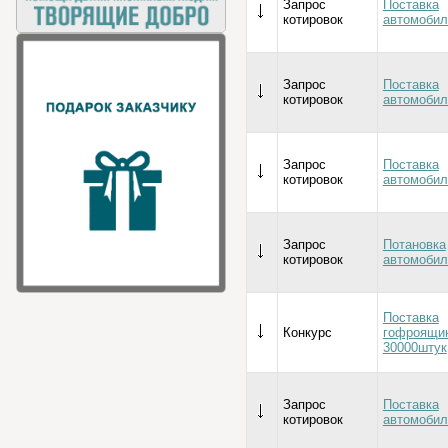
Запрос
Поставка
котировок
автомобил
Запрос
Поставка
котировок
автомобил
Запрос
Поставка
котировок
автомобил
Запрос
Потановка
котировок
автомобил
Поставка
Конкурс
гофроящи
30000штук
Запрос
Поставка
котировок
автомобил