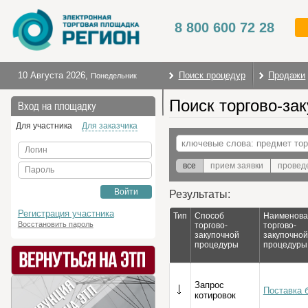
8 800 600 72 28
10 Августа 2026
,
Поиск процедур
Продажи
Понедельник
Поиск торгово-за
На главную
Вход на площадку
Для участника
Для заказчика
Логин
все
прием заявки
провед
Пароль
Войти
Результаты:
Регистрация участника
Тип
Способ
Наименова
Восстановить пароль
торгово-
торгово-
закупочной
закупочной
процедуры
процедуры
Запрос
Поставка 
котировок