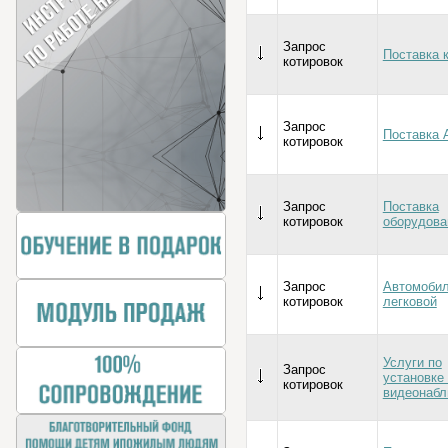
Запрос
Поставка 
котировок
Запрос
Поставка 
котировок
Запрос
Поставка
котировок
оборудова
Запрос
Автомоби
котировок
легковой
Услуги по
Запрос
установке
котировок
видеонаб